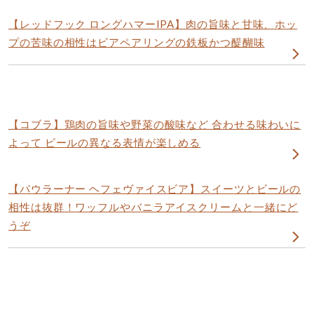
​【レッドフック ロングハマーIPA】肉の旨味と甘味、ホッ
プの苦味の相性はビアペアリングの鉄板かつ醍醐味
​【コブラ】鶏肉の旨味や野菜の酸味など 合わせる味わいに
よって ビールの異なる表情が楽しめる
​【パウラーナー ヘフェヴァイスビア】スイーツとビールの
相性は抜群！ワッフルやバニラアイスクリームと一緒にど
うぞ