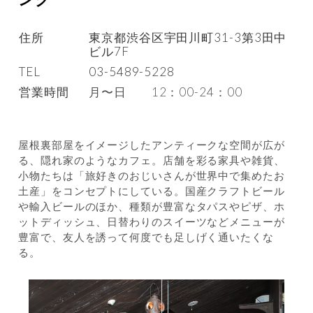
住所
東京都渋谷区宇田川町31-3第3田中
ビル7F
TEL
03-5489-5228
営業時間
月〜日 12：00-24：00
屋根裏部屋をイメージしたアンティークな空間が広が
る、隠れ家のようなカフェ。店舗を彩る家具や雑貨、
小物たちは「旅好きのおじいさんが世界中で集めたお
土産」をコンセプトにしている。国産クラフトビール
や輸入ビールのほか、種類が豊富なタパスやピザ、ホ
ットディッシュ、日替わりのスイーツなどメニューが
豊富で、友人を誘って何度でも足しげく通いたくな
る。