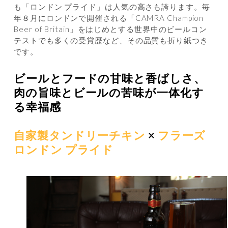
も「ロンドン プライド」は人気の高さも誇ります。毎
年８月にロンドンで開催される「CAMRA Champion
Beer of Britain」をはじめとする世界中のビールコン
テストでも多くの受賞歴など、その品質も折り紙つき
です。
ビールとフードの甘味と香ばしさ、
肉の旨味とビールの苦味が一体化す
る幸福感
自家製タンドリーチキン
×
フラーズ
ロンドン プライド