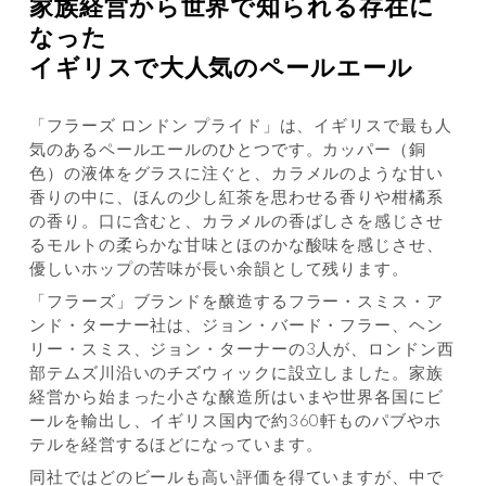
家族経営から世界で知られる存在に
なった
イギリスで大人気のペールエール
「フラーズ ロンドン プライド」は、イギリスで最も人
気のあるペールエールのひとつです。カッパー（銅
色）の液体をグラスに注ぐと、カラメルのような甘い
香りの中に、ほんの少し紅茶を思わせる香りや柑橘系
の香り。口に含むと、カラメルの香ばしさを感じさせ
るモルトの柔らかな甘味とほのかな酸味を感じさせ、
優しいホップの苦味が長い余韻として残ります。
「フラーズ」ブランドを醸造するフラー・スミス・ア
ンド・ターナー社は、ジョン・バード・フラー、ヘン
リー・スミス、ジョン・ターナーの3人が、ロンドン西
部テムズ川沿いのチズウィックに設立しました。家族
経営から始まった小さな醸造所はいまや世界各国にビ
ールを輸出し、イギリス国内で約360軒ものパブやホ
テルを経営するほどになっています。
同社ではどのビールも高い評価を得ていますが、中で