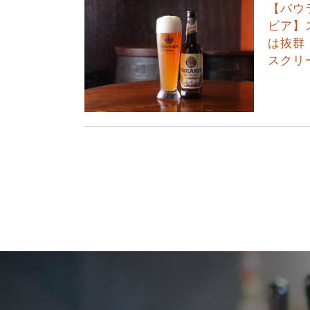
【パウ
ビア】
は抜群
スクリ