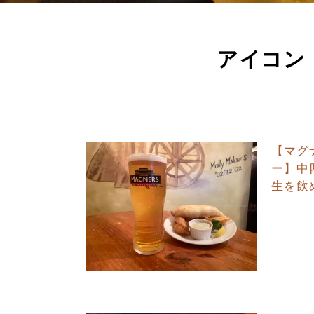
アイコン
【マグ
ー】中
生を飲