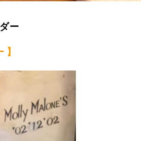
ダー
 】