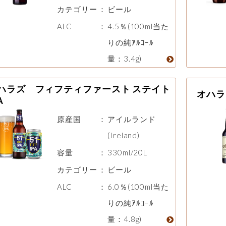
カテゴリー
：
ビール
ALC
：
4.5％(100ml当た
りの純ｱﾙｺｰﾙ
量：3.4g)
ハラズ フィフティファースト ステイト
オハラ
A
原産国
：
アイルランド
(Ireland)
容量
：
330ml/20L
カテゴリー
：
ビール
ALC
：
6.0％(100ml当た
りの純ｱﾙｺｰﾙ
量：4.8g)