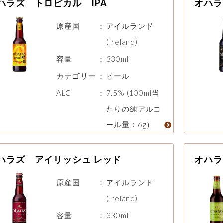
ハラズ トロピカル IPA
オハラ
原産国
：
アイルランド
(Ireland)
容量
：
330ml
カテゴリー
：
ビール
ALC
：
7.5% (100ml当
たりの純アルコ
ール量：6g）
ハラズ アイリッシュ レッド
オハラ
原産国
：
アイルランド
(Ireland)
容量
：
330ml