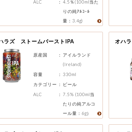
ALC
：
4.5％(100ml当た
りの純ｱﾙｺｰﾙ
量：3.4g)
ハラズ ストームバーストIPA
オハラ
原産国
：
アイルランド
(Ireland)
容量
：
330ml
カテゴリー
：
ビール
ALC
：
7.5% (100ml当
たりの純アルコ
ール量：6g）