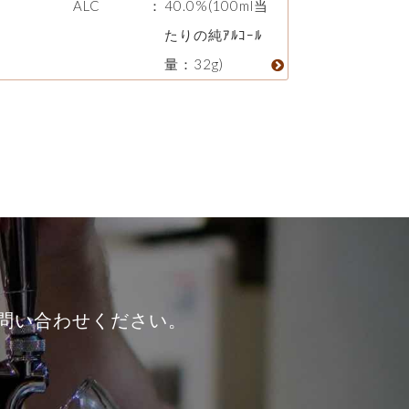
ALC
：
40.0%(100ml当
たりの純ｱﾙｺｰﾙ
量：32g)
問い合わせください。