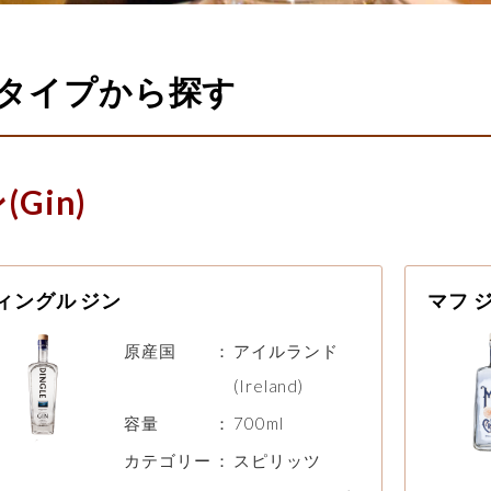
タイプから探す
(Gin)
ィングル ジン
マフ 
原産国
：
アイルランド
(Ireland)
容量
：
700ml
カテゴリー
：
スピリッツ