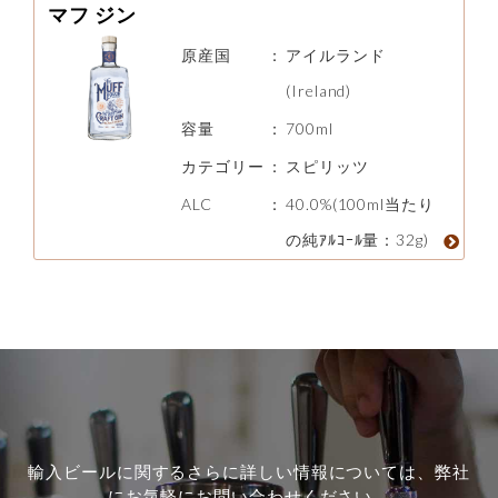
マフ ジン
原産国
：
アイルランド
(Ireland)
容量
：
700ml
カテゴリー
：
スピリッツ
ALC
：
40.0%(100ml当たり
の純ｱﾙｺｰﾙ量：32g)
輸入ビールに関するさらに詳しい情報については、弊社
にお気軽にお問い合わせください。