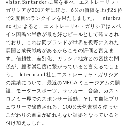
vistar, Santander に肩を並べ、エストレーリャ・
ガリシアが2017 年に続き、6％の価値を上げ26 位
で2 度目のランクインを果たしました。 Interbra
nd 社によると、エストレーリャ・ガリシアはスペ
イン国民の半数が最も好むビールとして確立され
ており、これは同ブランドが世界を視野に入れた
展開と成長戦略があるからこその評価と言えま
す。信頼性、差別化、ガリシア地方との密接な関
係が、顧客満足度に繋がっていると言えるでしょ
う。 Interbrand 社はエストレーリャ・ガリシア
の業績について、最近のMEGA ミュージアムの開
設、モータースポーツ、サッカー、音楽、ガスト
ロノミー界でのスポンサー活動、そして自社ブリ
ュワリーで醸造される、100％天然素材を使った
こだわりの商品が紛れもない証拠となっていると
付け加えました。